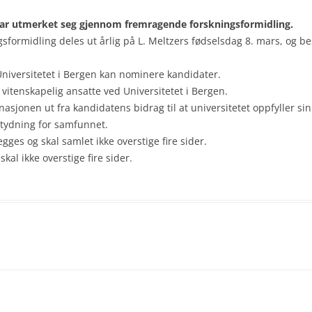
 har utmerket seg gjennom fremragende forskningsformidling.
formidling deles ut årlig på L. Meltzers fødselsdag 8. mars, og bes
Universitetet i Bergen kan nominere kandidater.
 vitenskapelig ansatte ved Universitetet i Bergen.
inasjonen ut fra kandidatens bidrag til at universitetet oppfyller
tydning for samfunnet.
gges og skal samlet ikke overstige fire sider.
al ikke overstige fire sider.