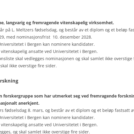
ne, langvarig og fremragende vitenskapelig virksomhet.
r på L. Meltzers fødselsdag, og består av et diplom og et beløp fast
2029, med nominasjonsfrist 10. desember 2028.
Universitetet i Bergen kan nominere kandidater.
 vitenskapelig ansatte ved Universitetet i Bergen.
liste skal vedlegges nominasjonen og skal samlet ikke overstige f
al ikke overstige fire sider.
orskning
r en forskergruppe som har utmerket seg ved fremragende forskni
nasjonalt anerkjent.
ers fødselsdag 8. mars, og består av et diplom og et beløp fastsatt av
Universitetet i Bergen kan nominere kandidater.
 vitenskapelig ansatte ved Universitetet i Bergen.
gges, og skal samlet ikke overstige fire sider.