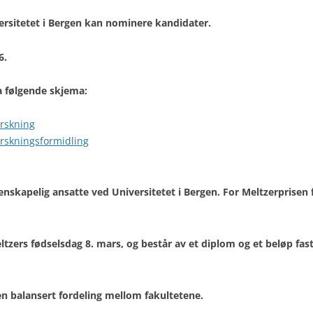
versitetet i Bergen kan nominere kandidater.
RETNINGSLINJER
6.
a følgende skjema:
orskning
orskningsformidling
enskapelig ansatte ved Universitetet i Bergen. For Meltzerprisen 
eltzers fødselsdag 8. mars, og består av et diplom og et beløp fas
 en balansert fordeling mellom fakultetene.