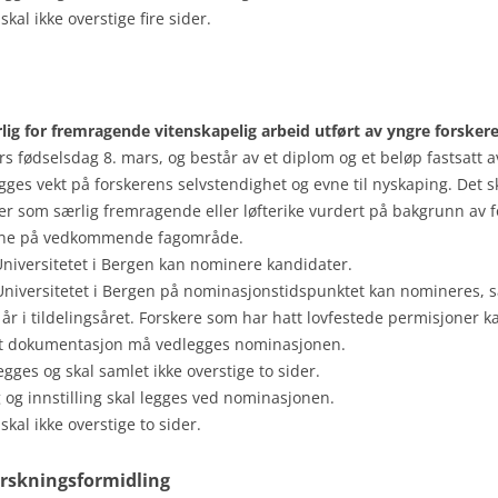
al ikke overstige fire sider.
årlig for fremragende vitenskapelig arbeid utført av yngre forskere
ers fødselsdag 8. mars, og består av et diplom og et beløp fastsatt av
egges vekt på forskerens selvstendighet og evne til nyskaping. Det s
er som særlig fremragende eller løfterike vurdert på bakgrunn av f
nene på vedkommende fagområde.
Universitetet i Bergen kan nominere kandidater.
Universitetet i Bergen på nominasjonstidspunktet kan nomineres, sa
 år i tildelingsåret. Forskere som har hatt lovfestede permisjoner 
ant dokumentasjon må vedlegges nominasjonen.
egges og skal samlet ikke overstige to sider.
og innstilling skal legges ved nominasjonen.
al ikke overstige to sider.
orskningsformidling