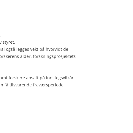
.
 styret.
kal også legges vekt på hvorvidt de
orskerens alder, forskningsprosjektets
mt forskere ansatt på innstegsvilkår.
kan få tilsvarende fraværsperiode