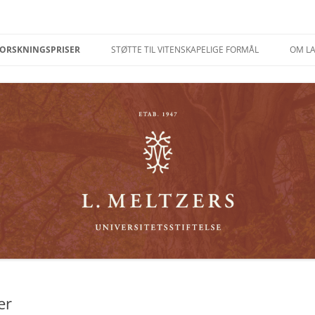
ORSKNINGSPRISER
STØTTE TIL VITENSKAPELIGE FORMÅL
OM LA
MELTZERS PRIS FOR
PROSJEKTSTIPEND
FREMRAGENDE FORSKNING
FORSKNINGSOPPHOLD VED
MELTZERS PRIS FOR
FORSKNINGSTERMIN
FREMRAGENDE
VITENSKAPELIG
FORSKNINGSFORMIDLING
FORSKNINGSAKTIVITET
MELTZERS PRIS FOR YNGRE
INKLUDERT REISER
FORSKERE
VITENSKAPELIGE REISER,
MELTZERS ÆRESPRIS
EKSTERNE SØKERE
SJEKKLISTE FOR
FORSLAGSSTILLER
er
RETNINGSLINJER FOR PRISENE
FONDETS STATUTTER